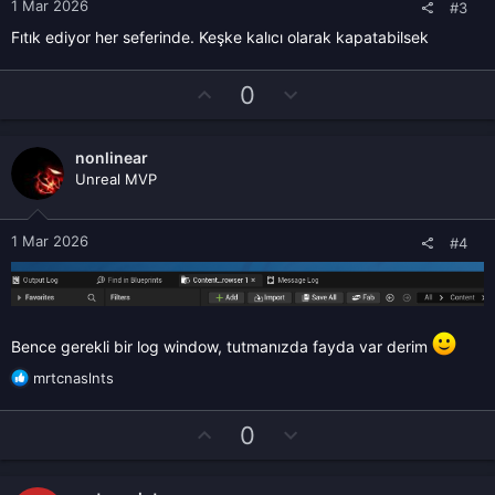
t
1 Mar 2026
#3
e
Fıtık ediyor her seferinde. Keşke kalıcı olarak kapatabilsek
O
D
0
y
o
l
w
nonlinear
a
n
Unreal MVP
v
o
t
1 Mar 2026
#4
e
Bence gerekli bir log window, tutmanızda fayda var derim
T
mrtcnaslnts
e
p
O
D
0
k
y
o
i
l
l
w