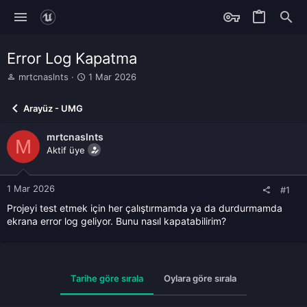
Error Log Kapatma
K
B
mrtcnaslnts
1 Mar 2026
o
a
n
ş
Arayüz - UMG
b
l
u
a
mrtcnaslnts
y
n
M
u
Aktif üye
g
b
ı
a
ç
ş
t
1 Mar 2026
#1
l
a
Projeyi test etmek için her çalıştırmamda ya da durdurmamda
a
r
ekrana error log geliyor. Bunu nasıl kapatabilirim?
t
i
a
h
n
i
Tarihe göre sırala
Oylara göre sırala