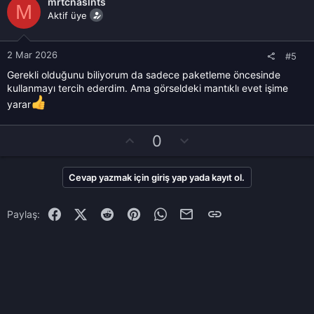
e
mrtcnaslnts
a
n
M
r
Aktif üye
v
:
o
t
2 Mar 2026
#5
e
Gerekli olduğunu biliyorum da sadece paketleme öncesinde
kullanmayı tercih ederdim. Ama görseldeki mantıklı evet işime
yarar
O
D
0
y
o
l
w
Cevap yazmak için giriş yap yada kayıt ol.
a
n
v
Facebook
X (Twitter)
Reddit
Pinterest
WhatsApp
E-posta
Link
o
Paylaş:
t
e