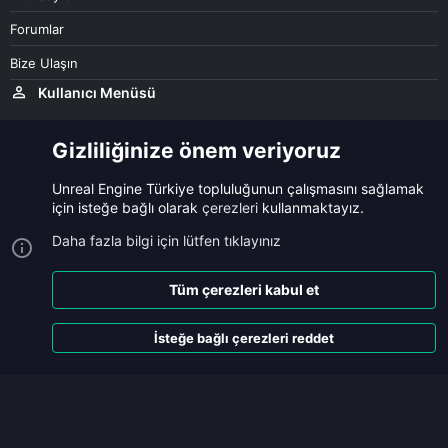
Forumlar
Bize Ulaşın
Kullanıcı Menüsü
Oturum Aç
Gizliliğinize önem veriyoruz
Unreal Engine Türkiye topluluğunun çalışmasını sağlamak
için isteğe bağlı olarak
çerezleri
kullanmaktayız.
Çerezler
Daha fazla bilgi için lütfen tıklayınız
Bize ulaşın
Şartlar ve kurallar
Gizlilik politikası
Yardım
Ana sayfa
R
Tüm çerezleri kabul et
S
S
®
Community platform by XenForo
© 2010-2024 XenForo Ltd.
|
Style
İsteğe bağlı çerezleri reddet
and add-ons by ThemeHouse
Unreal Engine Türkiye
Üst
Alt