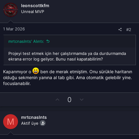
leonscottkfm
Unreal MVP
1 Mar 2026
#2
mrtcnaslnts' Alıntı:
Projeyi test etmek için her çalıştırmamda ya da durdurmamda
ekrana error log geliyor. Bunu nasıl kapatabilirim?
Kapanmıyor o
ben de merak etmiştim. Onu sürükle haritanın
olduğu sekmenin yanına al tab gibi. Ama otomatik gelebilir yine.
focuslanabilir.
O
D
0
y
o
l
w
mrtcnaslnts
a
n
M
Aktif üye
v
o